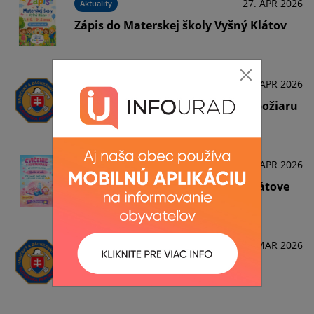
27. APR 2026
Aktuality
Zápis do Materskej školy Vyšný Klátov
24. APR 2026
Aktuality
Zvýšené nebezpečenstvo vzniku požiaru
16. APR 2026
Aktuality
Cvičenie so Zuzkou vo Vyšnom Klátove
11. MAR 2026
Aktuality
Ochrana lesa pred požiarmi