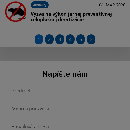
04. MAR 2026
Aktuality
Výzva na výkon jarnej preventívnej
celoplošnej deratizácie
1
2
3
4
5
>
Napíšte nám