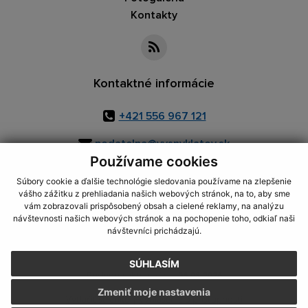
Kontakty
Kontaktné informácie
+421 556 967 121
podatelna@vysnyklatov.sk
Používame cookies
Súbory cookie a ďalšie technológie sledovania používame na zlepšenie
vášho zážitku z prehliadania našich webových stránok, na to, aby sme
využite možnosť získavania aktuálnych informácií s využitím RSS
,
vám zobrazovali prispôsobený obsah a cielené reklamy, na analýzu
CMS systém (redakčný) systém ECHELON 2,
Mapa stránok
,
web portál
,
návštevnosti našich webových stránok a na pochopenie toho, odkiaľ naši
návštevníci prichádzajú.
webhosting
,
webex.digital, s.r.o.
,
domény
,
registrácia domény
,
spoločnosť webex.digital, s.r.o.
,
technický prevádzkovateľ
SÚHLASÍM
Posledná aktualizácia:
06.08.2026
Zmeniť moje nastavenia
Vytlačiť stránku
|
Vyhlásenie o prístupnosti