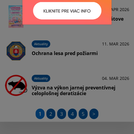
16. APR 2026
Aktuality
Cvičenie so Zuzkou vo Vyšnom Klátove
11. MAR 2026
Aktuality
Ochrana lesa pred požiarmi
04. MAR 2026
Aktuality
Výzva na výkon jarnej preventívnej
celoplošnej deratizácie
1
2
3
4
5
>