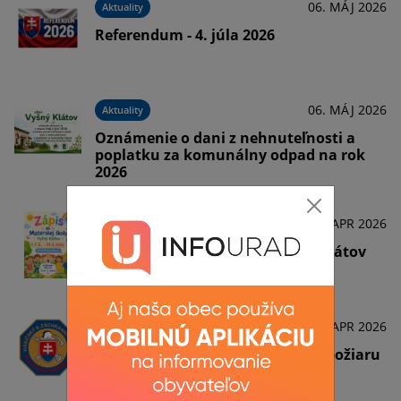
06. MÁJ 2026
Aktuality
Referendum - 4. júla 2026
06. MÁJ 2026
Aktuality
Oznámenie o dani z nehnuteľnosti a
poplatku za komunálny odpad na rok
2026
27. APR 2026
Aktuality
Zápis do Materskej školy Vyšný Klátov
24. APR 2026
Aktuality
Zvýšené nebezpečenstvo vzniku požiaru