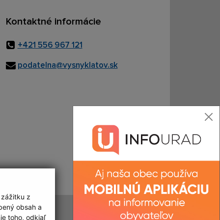
Kontaktné informácie
+421 556 967 121
podatelna@vysnyklatov.sk
 zážitku z
obený obsah a
Posledná aktualizácia:
07.08.2026
e toho, odkiaľ