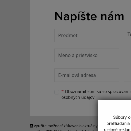
Napíšte nám
*
Oboznámil som sa so
spracúvan
osobných údajov
Súbory co
prehliadania
využite možnosť získavania aktuálnych informácií s
cielené rekla