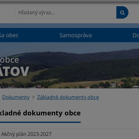
Hľadaný výraz...
ša obec
Samospráva
D
 obce
ÁTOV
Dokumenty
Základné dokumenty obce
kladné dokumenty obce
Akčný plán 2023-2027