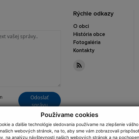
Rýchle odkazy
O obci
História obce
Fotogaléria
Kontakty
x
Odoslať
ím
správu
Používame cookies
okie a ďalšie technológie sledovania používame na zlepšenie vášho
 našich webových stránok, na to, aby sme vám zobrazovali prispôs
my, na analýzu návštevnosti našich webových stránok a na pochopeni