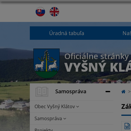
Úradná tabuľa
Na
Oficiálne stránky
VYŠNÝ KL
Samospráva
Zá
Obec Vyšný Klátov
Samospráva
Projekty