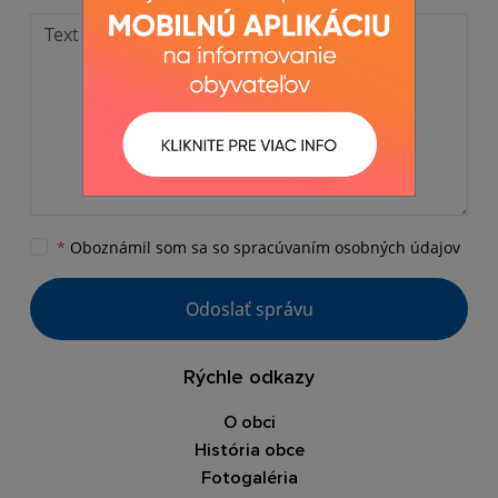
*
Oboznámil som sa so
spracúvaním osobných údajov
Odoslať správu
Rýchle odkazy
O obci
História obce
Fotogaléria