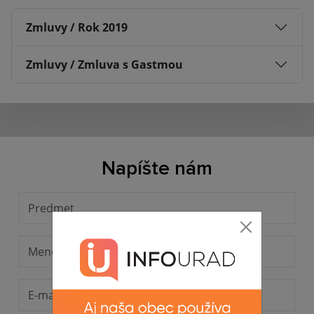
Zmluvy / Rok 2019
Zmluvy / Zmluva s Gastmou
Napíšte nám