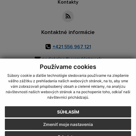
Kontakty
Kontaktné informácie
+421 556 967 121
podatelna@vysnyklatov.sk
Používame cookies
Súbory cookie a ďalšie technológie sledovania používame na zlepšenie
vášho zážitku z prehliadania našich webových stránok, na to, aby sme
využite možnosť získavania aktuálnych informácií s využitím RSS
,
vám zobrazovali prispôsobený obsah a cielené reklamy, na analýzu
CMS systém (redakčný) systém ECHELON 2,
Mapa stránok
,
web portál
,
návštevnosti našich webových stránok a na pochopenie toho, odkiaľ naši
návštevníci prichádzajú.
webhosting
,
webex.digital, s.r.o.
,
domény
,
registrácia domény
,
spoločnosť webex.digital, s.r.o.
,
technický prevádzkovateľ
SÚHLASÍM
Posledná aktualizácia:
07.08.2026
Zmeniť moje nastavenia
Vytlačiť stránku
|
Vyhlásenie o prístupnosti
Autorské práva
|
Cookies