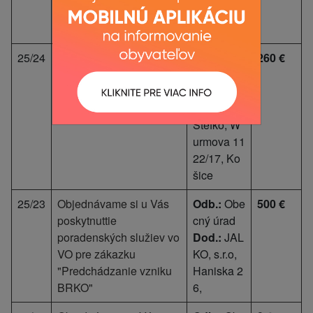
21/3, Koši
ce
25/24
Objednávame i u Vás
Odb.:
Obe
260 €
prepravu autobusom pre
cný úrad
členov klubu dôchodcov
Dod.:
Ing.
na jednodňový zájazd.
Radovan
Štefko, W
urmova 11
22/17, Ko
šice
25/23
Objednávame si u Vás
Odb.:
Obe
500 €
poskytnuttie
cný úrad
poradenských služiev vo
Dod.:
JAL
VO pre zákazku
KO, s.r.o,
"Predchádzanie vzniku
Haniska 2
BRKO"
6,