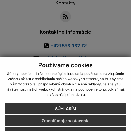
Kontakty
Kontaktné informácie
+421 556 967 121
podatelna@vysnyklatov.sk
Používame cookies
Súbory cookie a ďalšie technológie sledovania používame na zlepšenie
vášho zážitku z prehliadania našich webových stránok, na to, aby sme
využite možnosť získavania aktuálnych informácií s využitím RSS
,
vám zobrazovali prispôsobený obsah a cielené reklamy, na analýzu
CMS systém (redakčný) systém ECHELON 2,
Mapa stránok
,
web portál
,
návštevnosti našich webových stránok a na pochopenie toho, odkiaľ naši
návštevníci prichádzajú.
webhosting
,
webex.digital, s.r.o.
,
domény
,
registrácia domény
,
spoločnosť webex.digital, s.r.o.
,
technický prevádzkovateľ
SÚHLASÍM
Posledná aktualizácia:
07.08.2026
Zmeniť moje nastavenia
Vytlačiť stránku
|
Vyhlásenie o prístupnosti
Autorské práva
|
Cookies