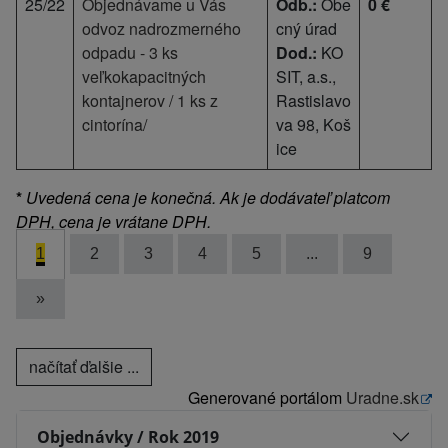
25/22
Objednávame u Vás
Odb.:
Obe
0 €
odvoz nadrozmerného
cný úrad
odpadu - 3 ks
Dod.:
KO
veľkokapacitných
SIT, a.s.,
kontajnerov / 1 ks z
Rastislavo
cintorína/
va 98, Koš
ice
*
Uvedená cena je konečná. Ak je dodávateľ platcom
DPH, cena je vrátane DPH.
1
2
3
4
5
...
9
»
načítať ďalšie ...
Generované portálom
Uradne.sk
Objednávky / Rok 2019