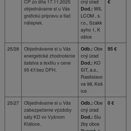
CP zo dňa 17.11.2025
cný úrad
€
objednávame si u Vás
Dod.:
WIL
grafickú prípravu a tlač
LCOM , s.
nálepiek.
r.o., Szakk
ayho 1, K
ošice
25/28
Objednávame si u Vás
Odb.:
Obe
95 €
energetické zhodnotenie
cný úrad
šatstva a textilu v cene
Dod.:
KO
95 €/t bez DPH.
SIT, a.s.,
Rastislavo
va 98, Koš
ice
25/27
Objednávame si u Vás
Odb.:
Obe
0 €
zabezpečenie výzdoby
cný úrad
sály KD vo Vyšnom
Dod.:
Slu
Klátove.
žby obce
Poproč, s.