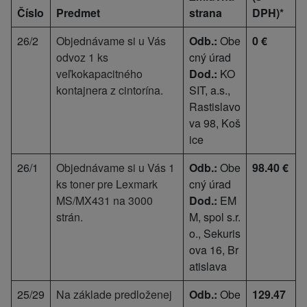
Číslo
Predmet
strana
DPH)*
26/2
Objednávame si u Vás
Odb.:
Obe
0 €
odvoz 1 ks
cný úrad
veľkokapacitného
Dod.:
KO
kontajnera z cintorína.
SIT, a.s.,
Rastislavo
va 98, Koš
ice
26/1
Objednávame si u Vás 1
Odb.:
Obe
98.40 €
ks toner pre Lexmark
cný úrad
MS/MX431 na 3000
Dod.:
EM
strán.
M, spol s.r.
o., Sekuris
ova 16, Br
atislava
25/29
Na základe predloženej
Odb.:
Obe
129.47