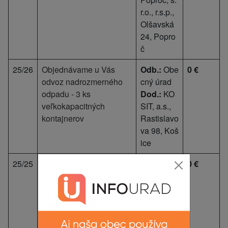
r.o., r.s.p.,
Olšavská
24, Popro
č
25/26
Objednávame u Vás
Odb.:
Obe
0 €
odvoz nadrozmerného
cný úrad
odpadu - 3 ks
Dod.:
KO
veľkokapacitných
SIT, a.s.,
kontajnerov
Rastislavo
va 98, Koš
ice
25/25
Objednávame si u Vás
Odb.:
Obe
0 €
externé riadenie projektu
cný úrad
s názvom
Dod.:
DO
"Predchádzanie vzniku
EL-SK, sp
BRKO v obci V. Klátov.
ol.s.r.o. Os
travská 10