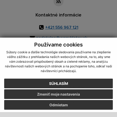
Kontaktné informácie
+421 556 967 121
podatelna@vysnyklatov.sk
Používame cookies
Súbory cookie a ďalšie technológie sledovania používame na zlepšenie
vášho zážitku z prehliadania našich webových stránok, na to, aby sme
využite možnosť získavania aktuálnych informácií s využitím RSS
,
vám zobrazovali prispôsobený obsah a cielené reklamy, na analýzu
CMS systém (redakčný) systém ECHELON 2,
Mapa stránok
,
web portál
,
návštevnosti našich webových stránok a na pochopenie toho, odkiaľ naši
návštevníci prichádzajú.
webhosting
,
webex.digital, s.r.o.
,
domény
,
registrácia domény
,
spoločnosť webex.digital, s.r.o.
,
technický prevádzkovateľ
SÚHLASÍM
Posledná aktualizácia:
07.08.2026
Zmeniť moje nastavenia
Vytlačiť stránku
|
Vyhlásenie o prístupnosti
Autorské práva
|
Cookies
Odmietam