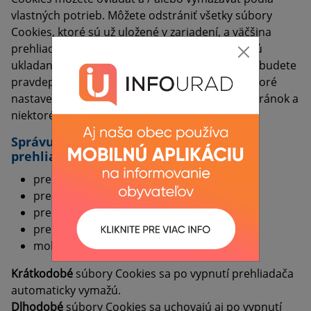
vlastných potrieb. Môžete odstrániť všetky súbory
Cookies, ktoré sú už uložené v zariadení, a väčšina
prehliadačov povolí nastavenia, ktoré zabraňujú
ukladaniu súborov Cookies. V takomto prípade budete
pravdepodobne musieť manuálne upraviť niektoré
nastavenia pri každom prehliadaní webových stránok a
niektoré služby a funkcie.
Správu súborov Cookies pre jednotlivé
prehliadače nájdete tu:
prehliadač
Google Chrome
prehliadač
Mozilla Firefox
prehliadač
Internet Explorer
prehliadač
Opera
mobilne prehliadače
Android
,
Safari
Krátkodobé
súbory Cookies sa po vypnutí prehliadača
automaticky vymažú.
Dlhodobé
súbory Cookies sa uchovajú aj po vypnutí